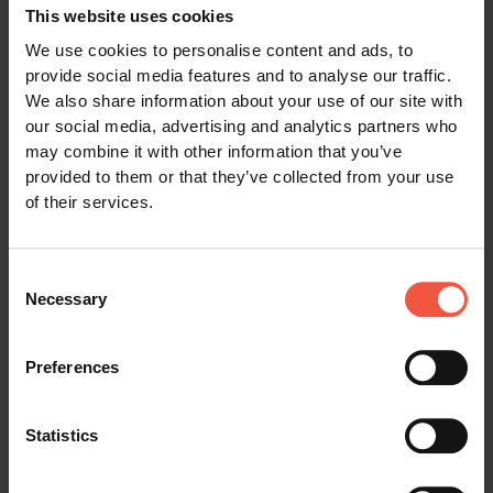
AB EUR 640
Besuch der Blauen Lagune.
This website uses cookies
AB EUR 959
We use cookies to personalise content and ads, to
provide social media features and to analyse our traffic.
We also share information about your use of our site with
our social media, advertising and analytics partners who
2027 Angebot
2027 Angebot
may combine it with other information that you’ve
provided to them or that they’ve collected from your use
of their services.
Consent
Necessary
Selection
Oslo, Bergen &
Highlights der
Sognefjord-Erlebnis
Südküste Islands
Preferences
4+ TAGE
SOMMER
5+ TAGE
SOMMER
ZUG, BOOT
AUTO
Statistics
Bergen- und Flåmbahn
Besuchen Sie Südisland und
kombiniert mit einer Fjordfahrt
erkunden Sie das Golden Circle
zum Fjorddorf Balestrand.
Gebiet.