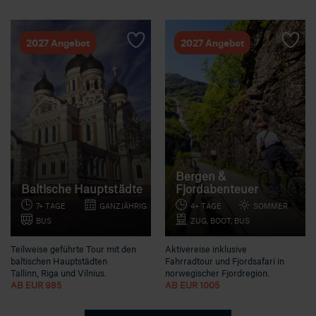
2027 Angebot
2027 Angebot
Bergen &
Baltische Hauptstädte
Fjordabenteuer
7+ TAGE
GANZJÄHRIG
4+ TAGE
SOMMER
BUS
ZUG, BOOT, BUS
Teilweise geführte Tour mit den
Aktivereise inklusive
baltischen Hauptstädten
Fahrradtour und Fjordsafari in
Tallinn, Riga und Vilnius.
norwegischer Fjordregion.
AB EUR 985
AB EUR 1005