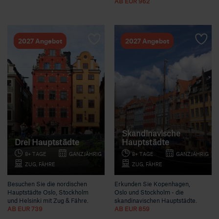
AB EUR 962
2027 Angebot
2027 Angebot
Skandinavische
Drei Hauptstädte
Hauptstädte
8+ TAGE
GANZJÄHRIG
8+ TAGE
GANZJÄHRIG
ZUG, FÄHRE
ZUG, FÄHRE
Besuchen Sie die nordischen
Erkunden Sie Kopenhagen,
Hauptstädte Oslo, Stockholm
Oslo und Stockholm - die
und Helsinki mit Zug & Fähre.
skandinavischen Hauptstädte.
AB EUR 739
AB EUR 859