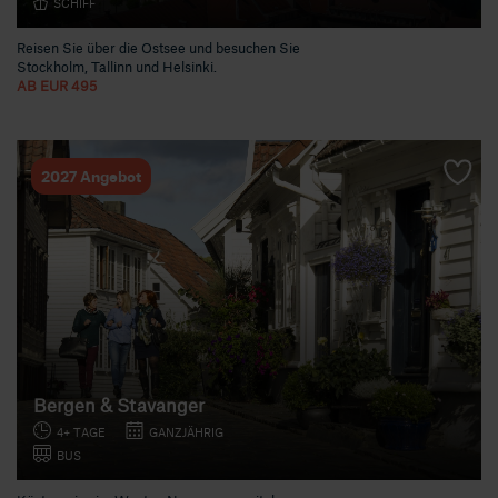
SCHIFF
Reisen Sie über die Ostsee und besuchen Sie
Stockholm, Tallinn und Helsinki.
AB EUR 495
2027 Angebot
Bergen & Stavanger
4+ TAGE
GANZJÄHRIG
BUS