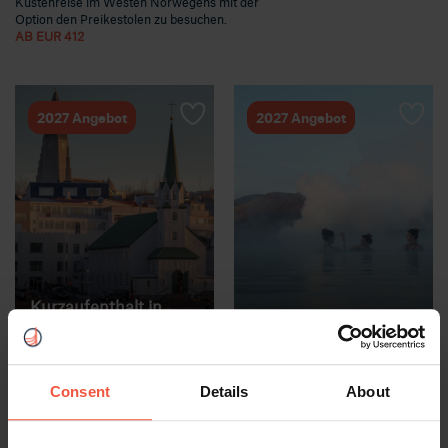
Küstenreise im Westen Norwegens mit der
Option den Preikestolen zu besuchen.
AB EUR 412
2027 Angebot
2027 Angebot
Kurzaufenthalt in
Reykjavik
Island
Sommerabenteuer
3+ TAGE
GANZJÄHRIG
5+ TAGE
SOMMER
BUS
Consent
Details
About
Kurzaufenthalt in Reykjavik
Kurze Reise nach Reykjavik mit
inkl. Transfer, Blaue Lagune
geführten Touren zum Golden
und Golden Circle Tour.
Circle, zur Südküste und einem