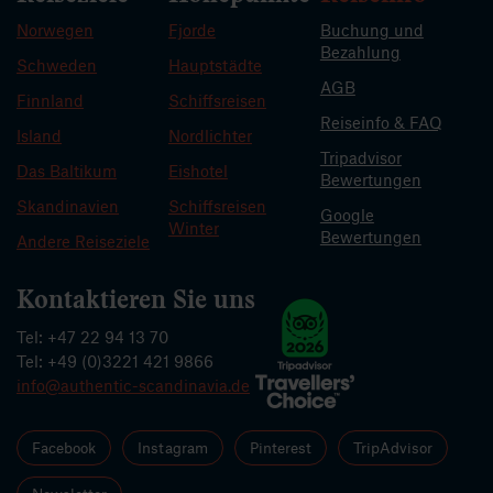
Norwegen
Fjorde
Buchung und
Bezahlung
Schweden
Hauptstädte
AGB
Finnland
Schiffsreisen
Reiseinfo & FAQ
Island
Nordlichter
Tripadvisor
Das Baltikum
Eishotel
Bewertungen
Skandinavien
Schiffsreisen
Google
Winter
Bewertungen
Andere Reiseziele
Kontaktieren Sie uns
Tel: +47 22 94 13 70
Tel: +49 (0)3221 421 9866
info@authentic-scandinavia.de
Facebook
Instagram
Pinterest
TripAdvisor