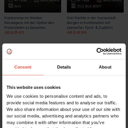
4+ TAGE
GANZJÄHRIG
4+ TAGE
GANZJÄHRIG
BUS
ZUG, BUS, BOOT
Küstenreise im Westen
Drei Nächte in der Hansestadt
Norwegens mit der Option den
Bergen in Kombination mit
Preikestolen zu besuchen.
szenischer Fjord- & Zugfahrt.
AB EUR 412
AB EUR 510
Consent
Details
About
This website uses cookies
We use cookies to personalise content and ads, to
provide social media features and to analyse our traffic.
We also share information about your use of our site with
Sommerabenteuer
Island
our social media, advertising and analytics partners who
Spitzbergen
Winterabenteuer
may combine it with other information that you’ve
4+ TAGE
SOMMER
5+ TAGE
WINTER