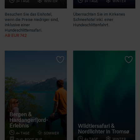
3+ TAGE
WINTER
3+ TAGE
WINTER
Besuchen Sie das Eishotel,
Übernachten Sie im Kirkenes
wenn die Preise niedriger sind,
Schneehotel inkl. einer
inklusive einer
Hundeschlittenfahrt.
Hundeschlittensafari.
AB EUR 742
Bergen &
Hardangerfjord-
Erlebnis
Wildtiersafari &
Nordlichter in Tromsø
4+ TAGE
SOMMER
4+ TAGE
WINTER
ZUG, BOOT, BUS