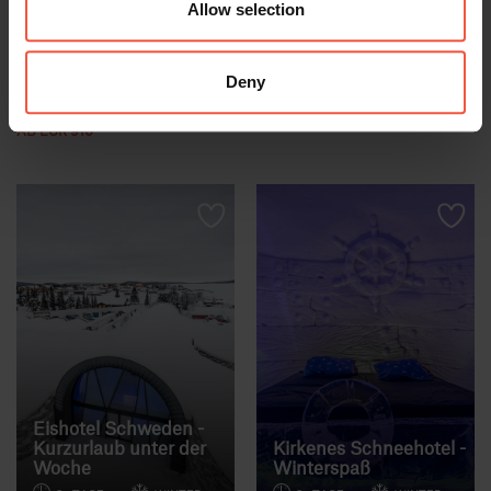
Allow selection
AUTO
BUS
Erleben Sie die
Kurzaufenthalt in Reykjavik
atemberaubende Inselgruppe
inkl. Transfer, Blaue Lagune
Deny
Lofoten unter der
und Golden Circle Tour.
Mitternachtssonne.
AB EUR 640
AB EUR 910
Eishotel Schweden -
Kurzurlaub unter der
Kirkenes Schneehotel -
Woche
Winterspaß