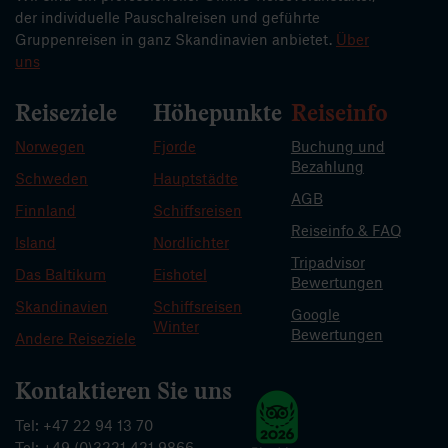
der individuelle Pauschalreisen und geführte
Gruppenreisen in ganz Skandinavien anbietet.
Über
uns
Reiseziele
Höhepunkte
Reiseinfo
Norwegen
Fjorde
Buchung und
Bezahlung
Schweden
Hauptstädte
AGB
Finnland
Schiffsreisen
Reiseinfo & FAQ
Island
Nordlichter
Tripadvisor
Das Baltikum
Eishotel
Bewertungen
Skandinavien
Schiffsreisen
Google
Winter
Bewertungen
Andere Reiseziele
Kontaktieren Sie uns
Tel: +47 22 94 13 70
Tel: +49 (0)3221 421 9866