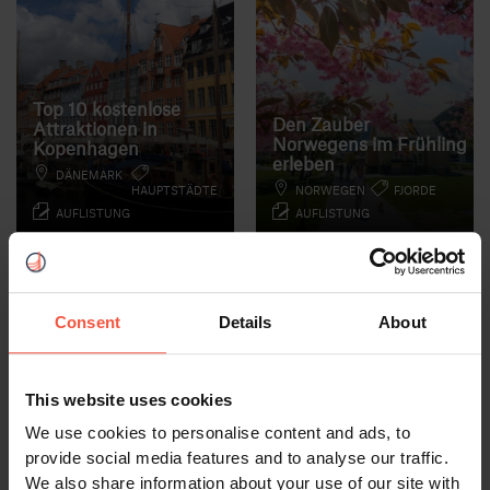
Top 10 kostenlose
Den Zauber
Attraktionen in
Norwegens im Frühling
Kopenhagen
erleben
DÄNEMARK
HAUPTSTÄDTE
NORWEGEN
FJORDE
AUFLISTUNG
AUFLISTUNG
Erkunden und genießen Sie
Die schönsten Erlebnisse und
Kopenhagen, ohne die Bank zu
Aktivitäten, die Sie im Frühling
sprengen; wir zeigen Ihnen wie.
in Norwegen erwarten.
Weiterlesen
Weiterlesen
Consent
Details
About
This website uses cookies
We use cookies to personalise content and ads, to
provide social media features and to analyse our traffic.
We also share information about your use of our site with