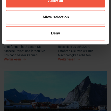
Allow all
Unsere Reise: Eine
Unternehmen und
Geschichte von harter
einen
Arbeit und
verantwortungsvollen
Allow selection
Leidenschaft
Tourismus
SKANDINAVIEN
SKANDINAVIEN
PORTRAIT
PORTRAIT
Deny
Sie fragen sich, wie alles
Es liegt an uns, unsere
angefangen hat? Lesen Sie
Reiseziele zu schützen.
"Unsere Reise" und lernen Sie
Erfahren Sie, wie wir mit
uns noch besser kennen.
Nachhaltigkeit arbeiten.
Weiterlesen
Weiterlesen