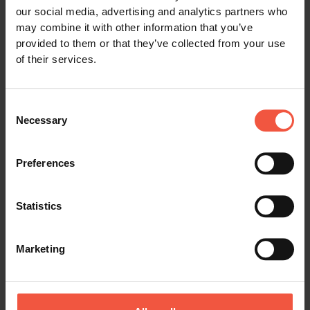
our social media, advertising and analytics partners who
may combine it with other information that you’ve
provided to them or that they’ve collected from your use
of their services.
13 einfache Tipps für
verantwortungsbewussteres Reisen
SKANDINAVIEN
Consent
HOW-TO
Necessary
Selection
Wie verreist man verantwortungsbewusst und
nachhaltig ins Ausland?
Preferences
Weiterlesen
Statistics
Marketing
Wir unterstützen lokale