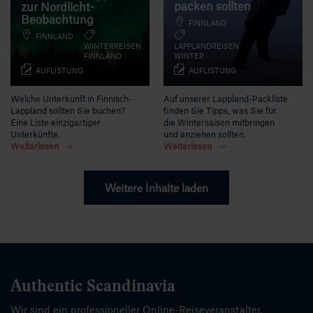
packen sollten
zur Nordlicht-
Beobachtung
FINNLAND
FINNLAND
WINTERREISEN
LAPPLANDREISEN
FINNLAND
WINTER
AUFLISTUNG
AUFLISTUNG
Welche Unterkunft in Finnisch-
Auf unserer Lappland-Packliste
Lappland sollten Sie buchen?
finden Sie Tipps, was Sie für
Eine Liste einzigartiger
die Wintersaison mitbringen
Unterkünfte.
und anziehen sollten.
Weiterlesen
Weiterlesen
Weitere Inhalte laden
Authentic Scandinavia
Wir sind ein professioneller Online-Reiseveranstalter,