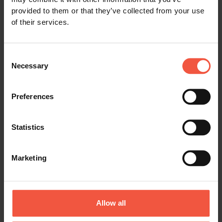
manchmal eine ganze Nacht lang.
provided to them or that they’ve collected from your use
of their services.
Manche Hotels, wie z.B. Harriniva in Nordfinnland oder
die ländlichen Hotels auf Island, bieten Nordlicht-
Weckrufe. Bitte wenden Sie sich dazu an die
Consent
Rezeption; möglicherweise fällt eine Gebühr an.
Necessary
Selection
Eine Schiffsreise entlang der nordnorwegischen Küste
bringt Sie ebenfalls weg von den störenden Lichtern
Preferences
der Städte. Genießen Sie den Abendhimmel an Deck,
kuscheln Sie sich in eine Decke ein oder entspannen
Sie im Whirlpool (nicht auf allen Schiffen verfügbar).
Statistics
Der Reise-/Expeditionsleiter an Bord informiert über
Nordlicht-Beobachtungen per Lautsprecher, den Sie in
Marketing
Ihrer Kabine anstellen können, wenn Sie wollen.
Es gibt verschiedene Apps zur Nordlicht-Vorhersage,
z.B. die NorwayLights App von Visit Norway.
Allow all