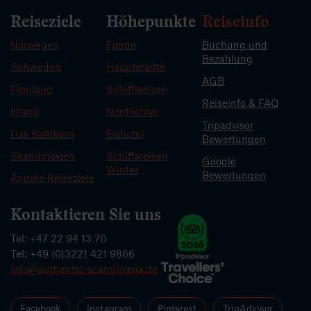
Reiseziele
Höhepunkte
Reiseinfo
Norwegen
Fjorde
Buchung und
Bezahlung
Schweden
Hauptstädte
AGB
Finnland
Schiffsreisen
Reiseinfo & FAQ
Island
Nordlichter
Tripadvisor
Das Baltikum
Eishotel
Bewertungen
Skandinavien
Schiffsreisen
Google
Winter
Bewertungen
Andere Reiseziele
Kontaktieren Sie uns
Tel: +47 22 94 13 70
Tel: +49 (0)3221 421 9866
info@authentic-scandinavia.de
Facebook
Instagram
Pinterest
TripAdvisor