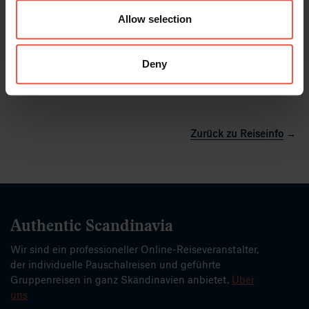
Bitte beachten Sie, dass Nordlicht-Beobachtungen nicht
Allow selection
garantiert werden können.
Deny
Unsere Nordlichtreisen entdecken
→
Zurück zu Reiseinfo
→
Authentic Scandinavia
Wir sind ein professioneller Online-Reiseveranstalter,
der individuelle Pauschalreisen und geführte
Gruppenreisen in ganz Skandinavien anbietet.
Über
uns