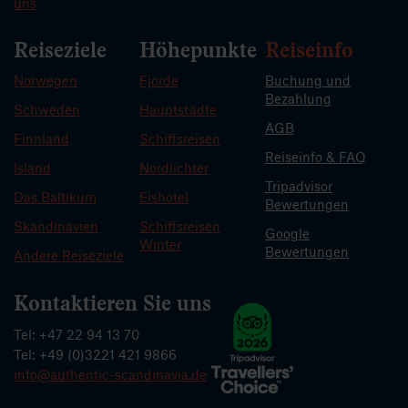
uns
Reiseziele
Höhepunkte
Reiseinfo
Norwegen
Fjorde
Buchung und
Bezahlung
Schweden
Hauptstädte
AGB
Finnland
Schiffsreisen
Reiseinfo & FAQ
Island
Nordlichter
Tripadvisor
Das Baltikum
Eishotel
Bewertungen
Skandinavien
Schiffsreisen
Google
Winter
Bewertungen
Andere Reiseziele
Kontaktieren Sie uns
Tel: +47 22 94 13 70
Tel: +49 (0)3221 421 9866
info@authentic-scandinavia.de