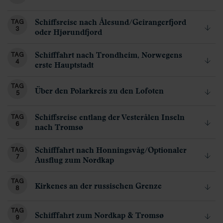
Schiffsreise nach Ålesund/Geirangerfjord
TAG
3
oder Hjørundfjord
Schifffahrt nach Trondheim, Norwegens
TAG
4
erste Hauptstadt
TAG
Über den Polarkreis zu den Lofoten
5
Schiffsreise entlang der Vesterålen Inseln
TAG
6
nach Tromsø
Schifffahrt nach Honningsvåg/Optionaler
TAG
7
Ausflug zum Nordkap
TAG
Kirkenes an der russischen Grenze
8
TAG
Schifffahrt zum Nordkap & Tromsø
9