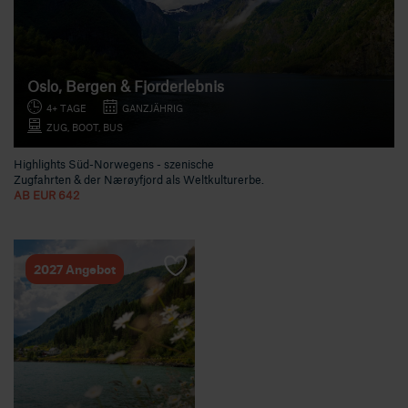
Oslo, Bergen & Fjorderlebnis
4+ TAGE
GANZJÄHRIG
ZUG, BOOT, BUS
Highlights Süd-Norwegens - szenische
Zugfahrten & der Nærøyfjord als Weltkulturerbe.
AB EUR 642
2027 Angebot