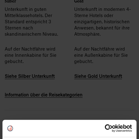
Silber
Gold
Unterkunft in guten
Unterkunft in modernen 4-
Mittelklassehotels. Der
Sterne Hotels oder
Standard entspricht 3
einzigartigen, historischen
Sternen nach
Anwesen, bekannt für ihre
skandinavischem Niveau.
Atmosphäre.
Auf der Nachtfähre wird
Auf der Nachtfähre wird
eine Innenkabine für Sie
eine Außenkabine für Sie
gebucht.
gebucht.
Siehe Silber Unterkunft
Siehe Gold Unterkunft
Information über die Reisekategorien
Inbegriffene Leistungen: