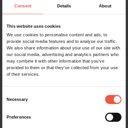
2 Hotelübernachtung in einem Standardzimmer
Consent
Details
About
mit privatem Bad mit Dusche/WC, inklusive
Frühstück.
11 Übernachtungen an Bord von Havila von
This website uses cookies
Bergen via Kirkenes nach Bergen.
We use cookies to personalise content and ads, to
provide social media features and to analyse our traffic.
Unterbringung in einer nicht näher spezifizierten
We also share information about your use of our site with
Innenkabine mit Etagenbett und Dusche/WC (1
our social media, advertising and analytics partners who
Einzelbett im unteren Bereich und 1 Bett im
may combine it with other information that you’ve
oberen ). Kabine auf Deck 4, 5 oder 7.
provided to them or that they’ve collected from your use
of their services.
Vollpension während der Schiffsreise
(Tischbedienung bei allen Mahlzeiten):
Frühstück mit einer großen Auswahl an
Consent
Speisen, meistens zwischen 07:00 und 10:00
Necessary
Selection
Uhr serviert.
Mittagessen mit verschiedenen
Preferences
Auswahlmöglichkeiten, meistens zwischen