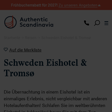
Frühbucherrabatt für 2027
!
Zu unseren Angeboten
🔥
Startseite
Reisen
Schweden Eishotel & Tromsø
Auf die Merkliste
Schweden Eishotel &
Tromsø
Die Übernachtung in einem Eishotel ist ein
einmaliges Erlebnis, nicht vergleichbar mit anderen
Hotelaufenthalten! Schlafen Sie im weltberühmten
Eishotel in Jukkasjärvi bevor Sie mit dem Zug