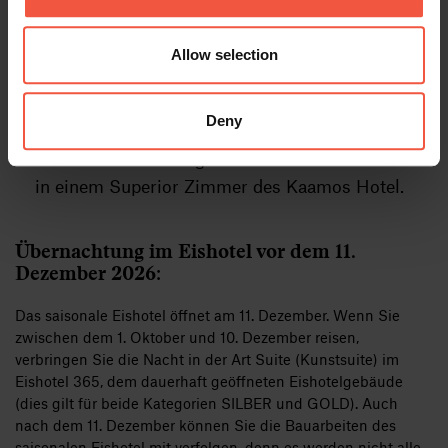
Hotels der Reisekategorie
GOLD (Standardzimmer).
Allow selection
Übernachtung in einer “Art Suite Winter”
(Winter-Kunstsuite) im Jukkasjärvi Eishotel (dem
Deny
saisonalen Eishotel).
Gäste der Reisekategorie GOLD übernachten
in einem Superior Zimmer des Kaamos Hotel.
Übernachtung im Eishotel vor dem 11.
Dezember 2026:
Das saisonale Eishotel öffnet am 11. Dezember. Wenn Sie
zwischen dem 1. Oktober und 10. Dezember reisen,
verbringen Sie die Nacht in der Art Suite (Kunstsuite) im
Eishotel 365, dem dauerhaft geöffneten Eishotelgebäude
(dies gilt für beide Kategorien SILBER und GOLD). Auch
nach dem 11. Dezember können Sie die Bauarbeiten des
saisonalen Eishotel mit verfolgen, denn es werden nicht alle