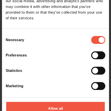
Jukkasjärvi Eishotel mit Zugang zu den beheizten
our social media, advertising and analytics partners who
Waschräumen im Servicegebäude wie
may combine it with other information that you’ve
provided to them or that they’ve collected from your use
beschrieben, inklusive Frühstück.
of their services.
Eintritt ins Eishotel und zur Kunstausstellung
während Ihres Aufenthalts.
Consent
Transfer vom Flughafen Kiruna zum Eishotel.
Necessary
Selection
Transfer vom Eishotel zum Bahnhof Kiruna.
Zug von Kiruna nach Narvik.
Preferences
Bus von Narvik nach Tromsø.
Reiseunterlagen per E-Mail inklusive eines
Statistics
detaillierten Reiseprogramms und
Reisevouchern.
Marketing
24h-Notfall-Service während der Reise.
Zusätzliche Leistungen nur für Reisekategorie
GOLD:
Allow all