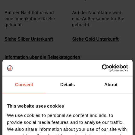
Auf der Nachtfähre wird
Auf der Nachtfähre wird
eine Innenkabine für Sie
eine Außenkabine für Sie
gebucht.
gebucht.
Siehe Silber Unterkunft
Siehe Gold Unterkunft
Information über die Reisekategorien
Consent
Details
About
Inbegriffene Leistungen:
3 Hotelübernachtungen im Standardzimmer mit
This website uses cookies
privatem Bad mit Dusche/WC, inklusive
We use cookies to personalise content and ads, to
Frühstück.
provide social media features and to analyse our traffic.
1 Übernachtung in einem “Eiszimmer” im
We also share information about your use of our site with