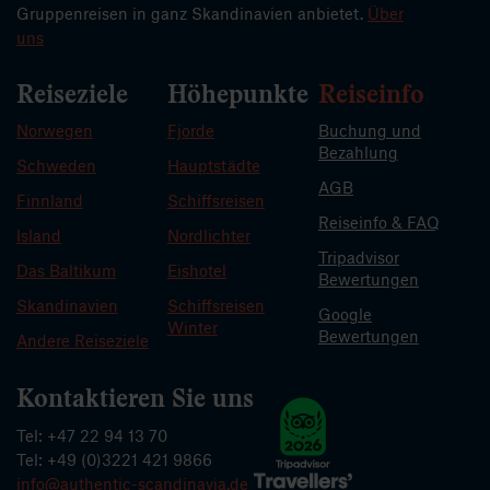
Gruppenreisen in ganz Skandinavien anbietet.
Über
uns
Reiseziele
Höhepunkte
Reiseinfo
Norwegen
Fjorde
Buchung und
Bezahlung
Schweden
Hauptstädte
AGB
Finnland
Schiffsreisen
Reiseinfo & FAQ
Island
Nordlichter
Tripadvisor
Das Baltikum
Eishotel
Bewertungen
Skandinavien
Schiffsreisen
Google
Winter
Bewertungen
Andere Reiseziele
Kontaktieren Sie uns
Tel: +47 22 94 13 70
Tel: +49 (0)3221 421 9866
info@authentic-scandinavia.de