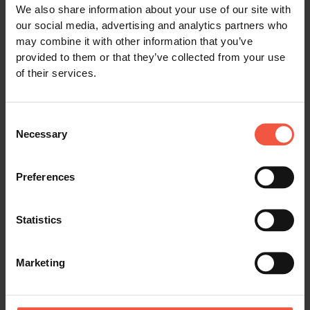
We also share information about your use of our site with
our social media, advertising and analytics partners who
may combine it with other information that you’ve
Platin
provided to them or that they’ve collected from your use
Unterkunft in Zimmern der
of their services.
höheren Kategorie in 4-
Sterne Hotels oder
einzigartigen Anwesen,
bekannt für ihre
Consent
Atmosphäre.
Necessary
Selection
Auf der Nachtfähre wird
eine Außenkabine der
Preferences
höheren Kategorie für Sie
gebucht.
Statistics
Siehe Platin Unterkunft
Marketing
Information über die Reisekategorien