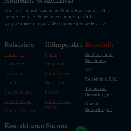
Authentic Scandinavia
Wir sind ein professioneller Online-Reiseveranstalter,
der individuelle Pauschalreisen und geführte
Gruppenreisen in ganz Skandinavien anbietet.
Über
uns
Reiseziele
Höhepunkte
Reiseinfo
Norwegen
Fjorde
Buchung und
Bezahlung
Schweden
Hauptstädte
AGB
Finnland
Schiffsreisen
Reiseinfo & FAQ
Island
Nordlichter
Tripadvisor
Das Baltikum
Eishotel
Bewertungen
Skandinavien
Schiffsreisen
Google
Winter
Bewertungen
Andere Reiseziele
Kontaktieren Sie uns