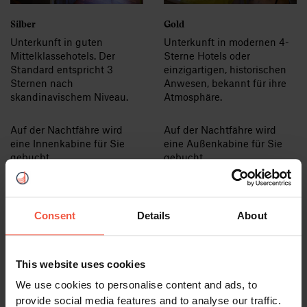
Silber
Gold
Unterkunft in guten
Unterkunft in modernen 4-
Mittelklassehotels. Der
Sterne Hotels oder
Standard entspricht 3
einzigartigen, historischen
Sternen nach
Anwesen, bekannt für ihre
skandinavischem Niveau.
Atmosphäre.
Auf der Nachtfähre wird
Auf der Nachtfähre wird
eine Innenkabine für Sie
eine Außenkabine für Sie
gebucht.
gebucht.
Siehe Silber Unterkunft
Siehe Gold Unterkunft
Consent
Details
About
This website uses cookies
We use cookies to personalise content and ads, to
provide social media features and to analyse our traffic.