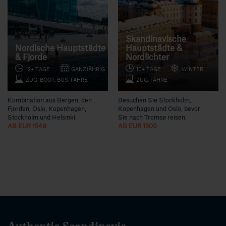
Skandinavische
Nordische Hauptstädte
Hauptstädte &
& Fjorde
Nordlichter
12+ TAGE
GANZJÄHRIG
10+ TAGE
WINTER
ZUG, BOOT, BUS, FÄHRE
ZUG, FÄHRE
Kombination aus Bergen, den
Besuchen Sie Stockholm,
Fjorden, Oslo, Kopenhagen,
Kopenhagen und Oslo, bevor
Stockholm und Helsinki.
Sie nach Tromsø reisen.
AB EUR 1549
AB EUR 1500