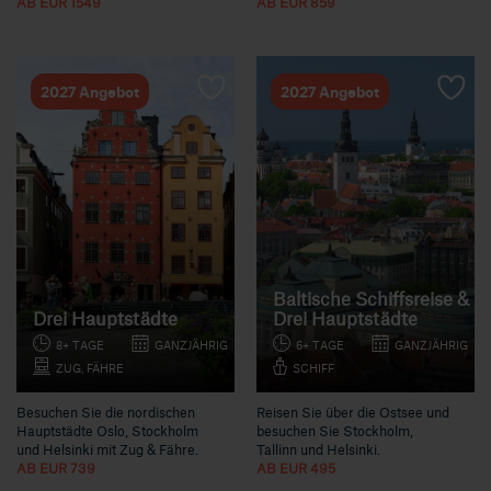
AB EUR 1549
AB EUR 859
2027 Angebot
2027 Angebot
Baltische Schiffsreise &
Drei Hauptstädte
Drei Hauptstädte
8+ TAGE
GANZJÄHRIG
6+ TAGE
GANZJÄHRIG
ZUG, FÄHRE
SCHIFF
Besuchen Sie die nordischen
Reisen Sie über die Ostsee und
Hauptstädte Oslo, Stockholm
besuchen Sie Stockholm,
und Helsinki mit Zug & Fähre.
Tallinn und Helsinki.
AB EUR 739
AB EUR 495