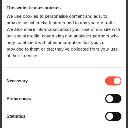
This website uses cookies
We use cookies to personalise content and ads, to
provide social media features and to analyse our traffic.
We also share information about your use of our site with
our social media, advertising and analytics partners who
Platin
may combine it with other information that you’ve
Unterkunft in Zimmern der
provided to them or that they’ve collected from your use
höheren Kategorie in 4-
of their services.
Sterne Hotels oder
einzigartigen Anwesen,
bekannt für ihre
Consent
Atmosphäre.
Necessary
Selection
Auf der Nachtfähre wird
eine Außenkabine der
Preferences
höheren Kategorie für Sie
gebucht.
Statistics
Siehe Platin Unterkunft