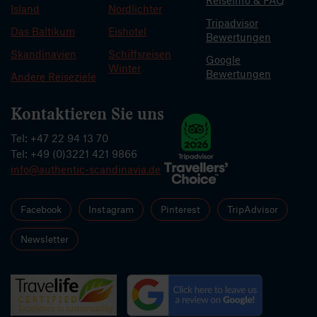
Reiseinfo & FAQ
Island
Nordlichter
Tripadvisor
Das Baltikum
Eishotel
Bewertungen
Skandinavien
Schiffsreisen
Google
Winter
Bewertungen
Andere Reiseziele
Kontaktieren Sie uns
Tel: +47 22 94 13 70
Tel: +49 (0)3221 421 9866
info@authentic-scandinavia.de
Facebook
Instagram
Pinterest
TripAdvisor
Newsletter