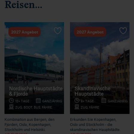
Reisen…
2027 Angebot
2027 Angebot
Nordische Hauptstädte
Skandinavische
& Fjorde
Hauptstädte
12+ TAGE
GANZJÄHRIG
8+ TAGE
GANZJÄHRIG
ZUG, BOOT, BUS, FÄHRE
ZUG, FÄHRE
Kombination aus Bergen, den
Erkunden Sie Kopenhagen,
Fjorden, Oslo, Kopenhagen,
Oslo und Stockholm - die
Stockholm und Helsinki.
skandinavischen Hauptstädte.