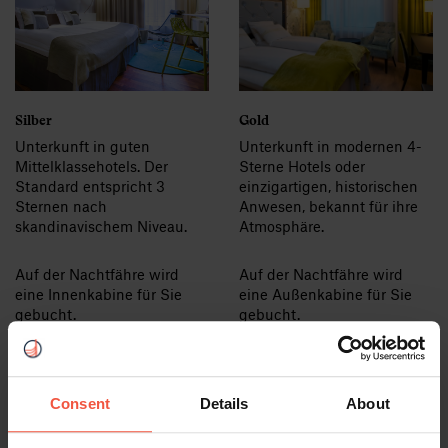
Silber
Gold
Unterkunft in guten
Unterkunft in modernen 4-
Mittelklassehotels. Der
Sterne Hotels oder
Standard entspricht 3
einzigartigen, historischen
Sternen nach
Anwesen, bekannt für ihre
skandinavischem Niveau.
Atmosphäre.
Auf der Nachtfähre wird
Auf der Nachtfähre wird
eine Innenkabine für Sie
eine Außenkabine für Sie
gebucht.
gebucht.
Siehe Silber Unterkunft
Siehe Gold Unterkunft
Consent
Details
About