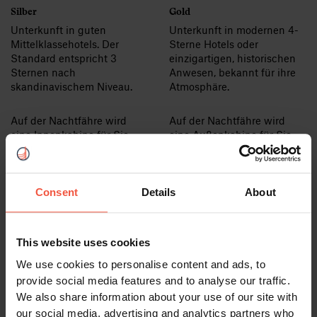
Silber
Gold
Unterkunft in guten
Unterkunft in modernen 4-
Mittelklassehotels. Der
Sterne Hotels oder
Standard entspricht 3
einzigartigen, historischen
Sternen nach
Anwesen, bekannt für ihre
skandinavischem Niveau.
Atmosphäre.
Auf der Nachtfähre wird
Auf der Nachtfähre wird
eine Innenkabine für Sie
eine Außenkabine für Sie
gebucht.
gebucht.
Siehe Silber Unterkunft
Siehe Gold Unterkunft
Consent
Details
About
This website uses cookies
We use cookies to personalise content and ads, to
provide social media features and to analyse our traffic.
We also share information about your use of our site with
our social media, advertising and analytics partners who