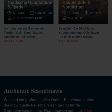
Nordische Hauptstädte
Hauptstädte &
& Fjorde
Nordlichter
12+ TAGE
GANZJÄHRIG
10+ TAGE
WINTER
ZUG, BOOT, BUS, FÄHRE
ZUG, FÄHRE
Kombination aus Bergen, den
Besuchen Sie Stockholm,
Fjorden, Oslo, Kopenhagen,
Kopenhagen und Oslo, bevor
Stockholm und Helsinki.
Sie nach Tromsø reisen.
AB EUR 1549
AB EUR 1500
Authentic Scandinavia
Wir sind ein professioneller Online-Reiseveranstalter,
der individuelle Pauschalreisen und geführte
Gruppenreisen in ganz Skandinavien anbietet.
Über