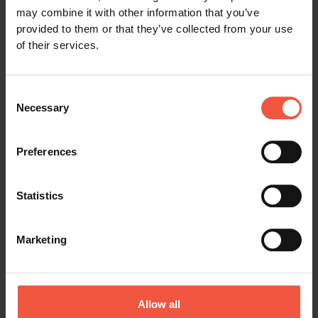
may combine it with other information that you’ve
provided to them or that they’ve collected from your use
Platin
of their services.
Unterkunft in Zimmern der
höheren Kategorie in 4-
Sterne Hotels oder
einzigartigen Anwesen,
Consent
bekannt für ihre
Necessary
Selection
Atmosphäre.
Preferences
Auf der Nachtfähre wird
eine Außenkabine der
höheren Kategorie für Sie
gebucht.
Statistics
Siehe Platin Unterkunft
Marketing
Information über die Reisekategorien
Allow all