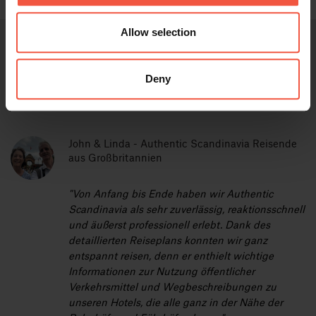
Allow selection
Reisetipps & -bewertungen
Deny
Lesen Sie Reisetipps von unseren Experten vor Ort und von
unseren Reisenden.
John & Linda - Authentic Scandinavia Reisende
aus Großbritannien
"Von Anfang bis Ende haben wir Authentic
Scandinavia als sehr zuverlässig, reaktionsschnell
und äußerst professionell erlebt. Dank des
detaillierten Reiseplans konnten wir ganz
entspannt reisen, denn er enthielt wichtige
Informationen zur Nutzung öffentlicher
Verkehrsmittel und Wegbeschreibungen zu
unseren Hotels, die alle ganz in der Nähe der